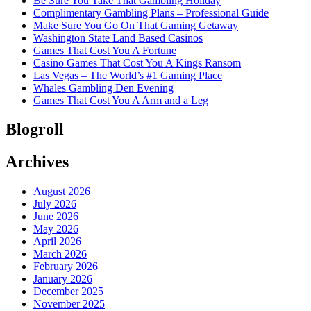
Be Sure You Take That Gambling Holiday
Complimentary Gambling Plans – Professional Guide
Make Sure You Go On That Gaming Getaway
Washington State Land Based Casinos
Games That Cost You A Fortune
Casino Games That Cost You A Kings Ransom
Las Vegas – The World’s #1 Gaming Place
Whales Gambling Den Evening
Games That Cost You A Arm and a Leg
Blogroll
Archives
August 2026
July 2026
June 2026
May 2026
April 2026
March 2026
February 2026
January 2026
December 2025
November 2025