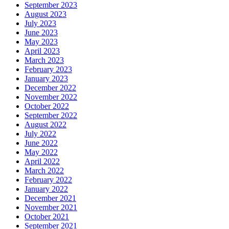
September 2023
August 2023
July 2023
June 2023
May 2023
April 2023
March 2023
February 2023
January 2023
December 2022
November 2022
October 2022
September 2022
August 2022
July 2022
June 2022
May 2022
April 2022
March 2022
February 2022
January 2022
December 2021
November 2021
October 2021
September 2021