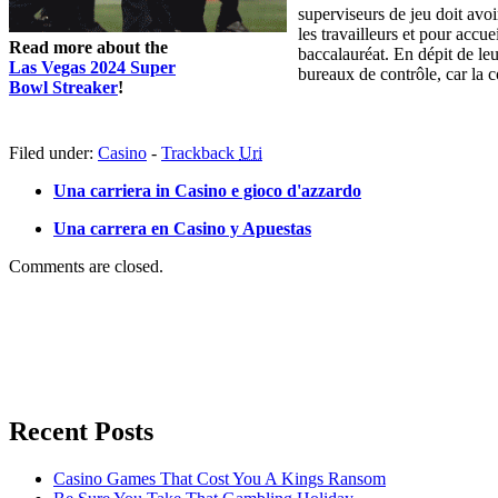
superviseurs de jeu doit avoi
les travailleurs et pour accu
Read more about the
baccalauréat. En dépit de le
Las Vegas 2024 Super
bureaux de contrôle, car la 
Bowl Streaker
!
Filed under:
Casino
-
Trackback
Uri
Una carriera in Casino e gioco d'azzardo
Una carrera en Casino y Apuestas
Comments are closed.
Recent Posts
Casino Games That Cost You A Kings Ransom