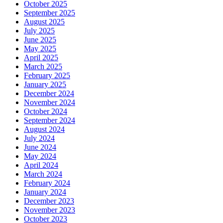
October 2025
September 2025
August 2025
July 2025
June 2025
May 2025
April 2025
March 2025
February 2025
January 2025
December 2024
November 2024
October 2024
September 2024
August 2024
July 2024
June 2024
May 2024
April 2024
March 2024
February 2024
January 2024
December 2023
November 2023
October 2023