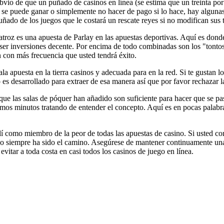
io de que un puñado de casinos en línea (se estima que un treinta por
 se puede ganar o simplemente no hacer de pago si lo hace, hay alguna
uñado de los juegos que le costará un rescate reyes si no modifican sus 
atroz es una apuesta de Parlay en las apuestas deportivas. Aquí es dond
er inversiones decente. Por encima de todo combinadas son los "tontos
n con más frecuencia que usted tendrá éxito.
 apuesta en la tierra casinos y adecuada para en la red. Si te gustan 
 es desarrollado para extraer de esa manera así que por favor rechazar l
ue las salas de póquer han añadido son suficiente para hacer que se pase
imos minutos tratando de entender el concepto. Aquí es en pocas palabra
llí como miembro de la peor de todas las apuestas de casino. Si usted c
o siempre ha sido el camino. Asegúrese de mantener continuamente una 
evitar a toda costa en casi todos los casinos de juego en línea.