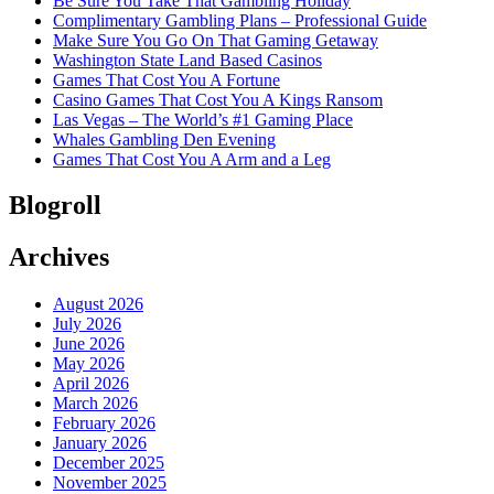
Be Sure You Take That Gambling Holiday
Complimentary Gambling Plans – Professional Guide
Make Sure You Go On That Gaming Getaway
Washington State Land Based Casinos
Games That Cost You A Fortune
Casino Games That Cost You A Kings Ransom
Las Vegas – The World’s #1 Gaming Place
Whales Gambling Den Evening
Games That Cost You A Arm and a Leg
Blogroll
Archives
August 2026
July 2026
June 2026
May 2026
April 2026
March 2026
February 2026
January 2026
December 2025
November 2025